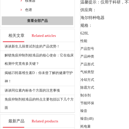
移液器
温馨提示：仅用于科研，不
色谱
供应商：
海尔特种电器
查看全部产品
规格：
628L
相关文章
Related articles
性能
谈谈新生儿筛查试剂盒的产品优势！
产品型号
解锁免疫抑制剂校准品的核心使命：它在临床
产品种类
检测中究竟有多关键？
产品形式
气候类型
揭秘25羟基维生素D：你未曾了解的健康守护
冷却方式
神！
除霜方式
谈谈同位素内标各个方面的注意事项
制冷剂
免疫抑制剂校准品的特点主要包括以下几个方
节能环保
面
噪音
噪音(dB)
最新产品
Related products
耗电量