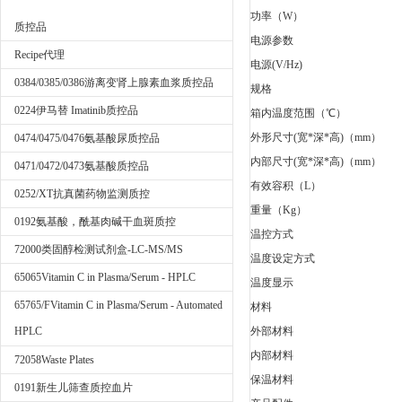
功率（W）
质控品
电源参数
Recipe代理
电源(V/Hz)
0384/0385/0386游离变肾上腺素血浆质控品
规格
0224伊马替 Imatinib质控品
箱内温度范围（℃）
外形尺寸(宽*深*高)（mm）
0474/0475/0476氨基酸尿质控品
内部尺寸(宽*深*高)（mm）
0471/0472/0473氨基酸质控品
有效容积（L）
0252/XT抗真菌药物监测质控
重量（Kg）
0192氨基酸，酰基肉碱干血斑质控
温控方式
72000类固醇检测试剂盒-LC-MS/MS
温度设定方式
65065Vitamin C in Plasma/Serum - HPLC
温度显示
65765/FVitamin C in Plasma/Serum - Automated
材料
HPLC
外部材料
内部材料
72058Waste Plates
保温材料
0191新生儿筛查质控血片