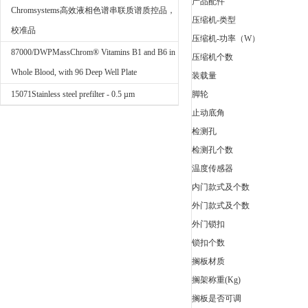
产品配件
Chromsystems高效液相色谱串联质谱质控品，
压缩机-类型
校准品
压缩机-功率（W）
87000/DWPMassChrom® Vitamins B1 and B6 in
压缩机个数
Whole Blood, with 96 Deep Well Plate
装载量
15071Stainless steel prefilter - 0.5 µm
脚轮
止动底角
检测孔
检测孔个数
温度传感器
内门款式及个数
外门款式及个数
外门锁扣
锁扣个数
搁板材质
搁架称重(Kg)
搁板是否可调