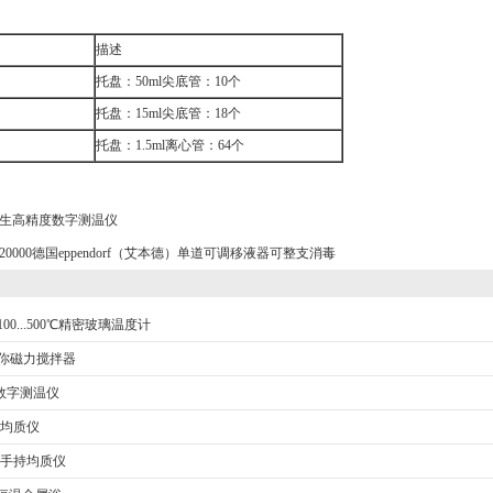
：
描述
托盘：50ml尖底管：10个
托盘：15ml尖底管：18个
托盘：1.5ml离心管：64个
生高精度数字测温仪
120000德国eppendorf（艾本德）单道可调移液器可整支消毒
0-100...500℃精密玻璃温度计
5迷你磁力搅拌器
数字测温仪
持均质仪
微型手持均质仪