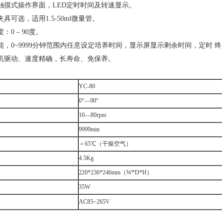
触摸式操作界面，LED定时时间及转速显示。
具可选，适用1.5-50ml微量管。
0 – 90度。
能，0~9999分钟范围内任意设定培养时间，显示屏显示剩余时间，定时 
机驱动、速度精确，长寿命、免保养。
YC-80
0°—90°
10—80rpm
9999min
＜65℃（干燥空气）
4.5Kg
220*236*246mm（W*D*H）
35W
AC85~265V