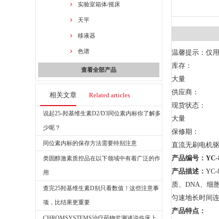
实验室箱体/摇床
天平
移液器
色谱
温馨提示：仅
库存：
查看全部产品
大量
供应商：
相关文章
Related articles
现货状态：
说起25-羟基维生素D2/D3同位素内标你了解多
大量
少呢？
保修期：
同位素内标的保存方法需要特别注意
直流无刷电机
产品编号：
YC-
类固醇激素质控品在以下领域中有着广泛的作
产品描述：
YC
用
质、DNA、细
查完25羟基维生素D别只看数值！这些注意事
匀速地长时间
项，比结果更重要
产品特点：
CHROMSYSTEMS治疗药物监测述说临床上