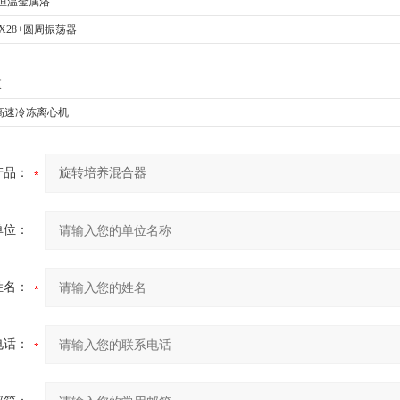
2A恒温金属浴
 MIX28+圆周振荡器
泵
量高速冷冻离心机
产品：
单位：
姓名：
电话：