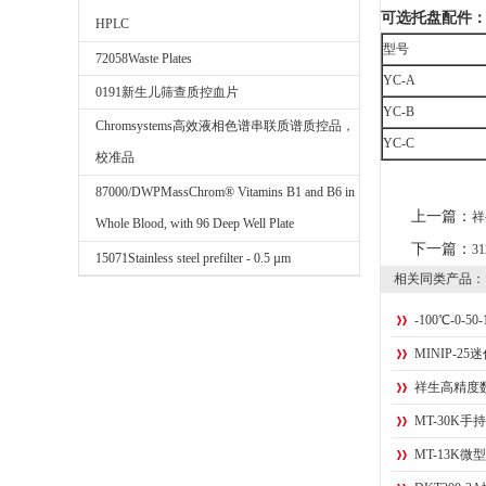
可选托盘配件
HPLC
型号
72058Waste Plates
YC-A
0191新生儿筛查质控血片
YC-B
Chromsystems高效液相色谱串联质谱质控品，
YC-C
校准品
87000/DWPMassChrom® Vitamins B1 and B6 in
上一篇：
祥
Whole Blood, with 96 Deep Well Plate
下一篇：
3
15071Stainless steel prefilter - 0.5 µm
相关同类产品：
-100℃-0-5
MINIP-2
祥生高精度
MT-30K手
MT-13K