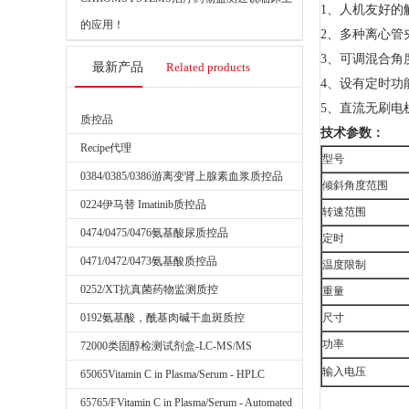
1、人机友好的
的应用！
2、多种离心管夹
3、可调混合角度：
最新产品
Related products
4、设有定时功
5、直流无刷电
质控品
技术参数：
Recipe代理
型号
0384/0385/0386游离变肾上腺素血浆质控品
倾斜角度范围
0224伊马替 Imatinib质控品
转速范围
0474/0475/0476氨基酸尿质控品
定时
0471/0472/0473氨基酸质控品
温度限制
0252/XT抗真菌药物监测质控
重量
0192氨基酸，酰基肉碱干血斑质控
尺寸
功率
72000类固醇检测试剂盒-LC-MS/MS
输入电压
65065Vitamin C in Plasma/Serum - HPLC
65765/FVitamin C in Plasma/Serum - Automated