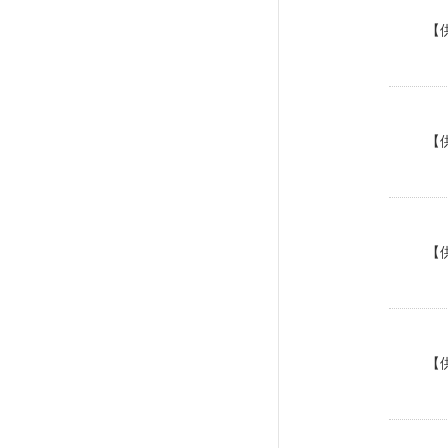
【
【
【
【