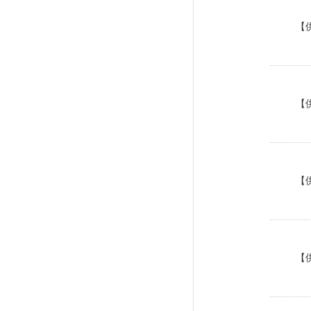
【
【
【
【