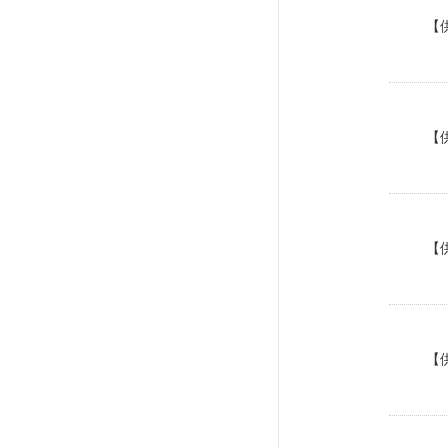
【
【
【
【