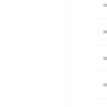
【
【
【
【