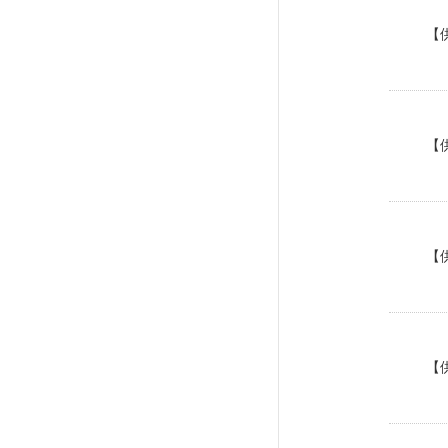
【
【
【
【