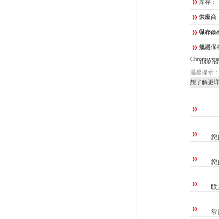
库存：
大量
供应商
Chrom
保存条
低温保
规格：
Chroms
1000 ml
温馨提示
想了解更
您
您
联
常