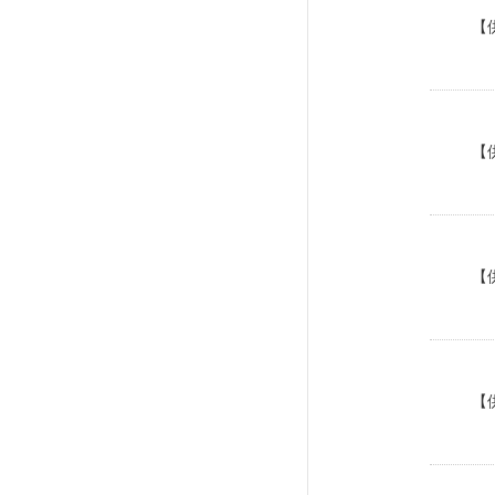
【
【
【
【