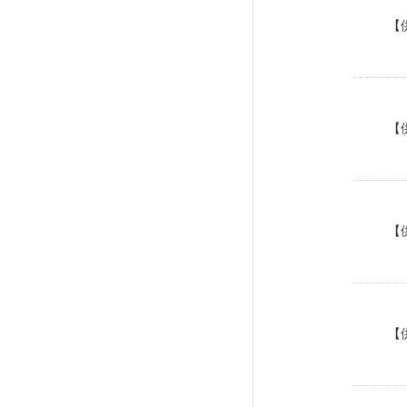
【
【
【
【