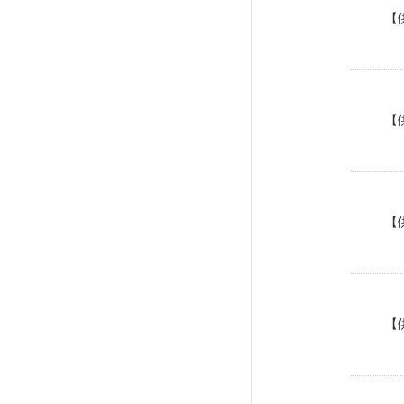
【
【
【
【