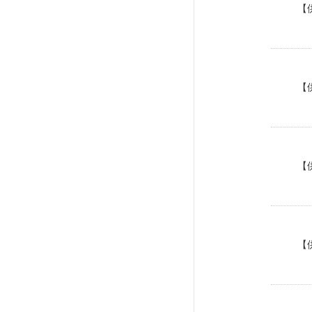
【
【
【
【