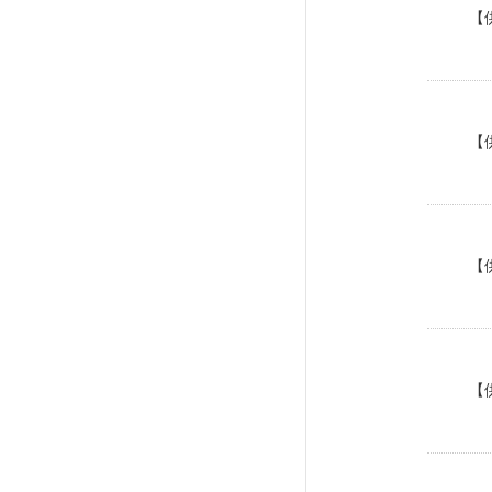
【
【
【
【