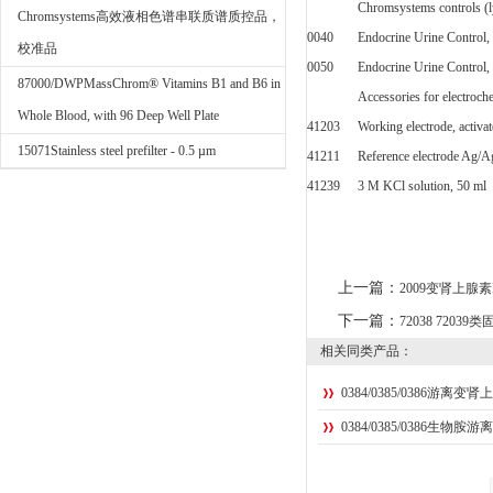
Chromsystems controls (l
Chromsystems高效液相色谱串联质谱质控品，
0040
Endocrine Urine Control,
校准品
0050
Endocrine Urine Control, 
87000/DWPMassChrom® Vitamins B1 and B6 in
Accessories for electroc
Whole Blood, with 96 Deep Well Plate
41203
Working electrode, activat
15071Stainless steel prefilter - 0.5 µm
41211
Reference electrode Ag/A
41239
3 M KCl solution, 50 ml
上一篇：
2009变肾上腺
下一篇：
72038 7203
相关同类产品：
0384/0385/0386游离
0384/0385/0386生