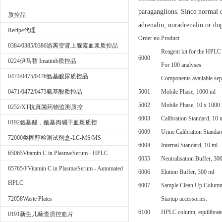
paraganglions. Since normal ch
质控品
adrenalin, noradrenalin or d
Recipe代理
Order no.
Product
0384/0385/0386游离变肾上腺素血浆质控品
Reagent kit for the HPLC 
6000
0224伊马替 Imatinib质控品
For 100 analyses
0474/0475/0476氨基酸尿质控品
Components available sepa
0471/0472/0473氨基酸质控品
5001
Mobile Phase, 1000 ml
5002
Mobile Phase, 10 x 1000
0252/XT抗真菌药物监测质控
6003
Calibration Standard, 10 
0192氨基酸，酰基肉碱干血斑质控
6009
Urine Calibration Standar
72000类固醇检测试剂盒-LC-MS/MS
6004
Internal Standard, 10 ml
65065Vitamin C in Plasma/Serum - HPLC
6055
Neutralisation Buffer, 30
65765/FVitamin C in Plasma/Serum - Automated
6006
Elution Buffer, 300 ml
HPLC
6007
Sample Clean Up Columns
72058Waste Plates
Startup accessories:
6100
HPLC column, equilibrate
0191新生儿筛查质控血片