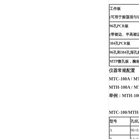
工作板
(
可用于振荡混匀功
96孔PCR板
(带裙边、半高裙
384孔PCR板
96孔和384孔深孔
MTP微孔板，酶
仪器常规配置
MTC-100A / MT
MTH-100A / M
举例：MTH-10
MTC-100/MTH-
型号
孔径
A
96×