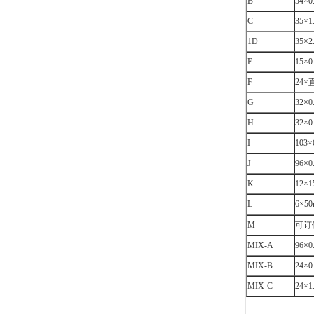
B
54×
C
35×
1D
35×
E
15×0
F
24×
G
32×0
H
32×0
I
103
J
96×
K
12×1
L
6×50
M
可订
MIX-A
96×
MIX-B
24×
MIX-C
24×