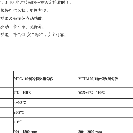
能，0~100小时范围内任意设定培养时间。
样品模块可供选择，更换方便。
校准功能及短振荡点动功能。
电机驱动、长寿命、免保养。
保护功能，符合CE安全标准，安全可靠。
MTC-100
制冷恒温混匀仪
MTH-100
加热恒温混匀仪
0℃—100℃
室温+5℃—100℃
≤±0.3℃
±0.3℃
0.1℃
300—1500 rpm
300—2000 rpm