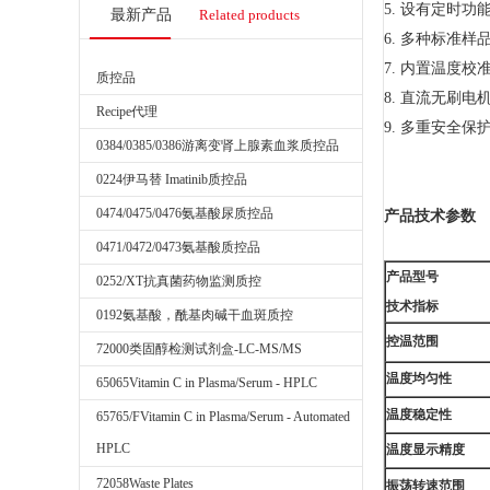
5. 设有定时功
最新产品
Related products
6. 多种标准
7. 内置温度
质控品
8. 直流无刷
Recipe代理
9. 多重安全
0384/0385/0386游离变肾上腺素血浆质控品
0224伊马替 Imatinib质控品
0474/0475/0476氨基酸尿质控品
产品技术参数
0471/0472/0473氨基酸质控品
产品型号
0252/XT抗真菌药物监测质控
技术指标
0192氨基酸，酰基肉碱干血斑质控
控温范围
72000类固醇检测试剂盒-LC-MS/MS
温度均匀性
65065Vitamin C in Plasma/Serum - HPLC
温度稳定性
65765/FVitamin C in Plasma/Serum - Automated
HPLC
温度显示精度
72058Waste Plates
振荡转速范围