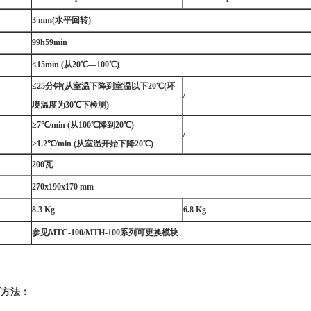
3 mm(水平回转)
99h59min
<15min (从20℃—100℃)
≤25分钟(从室温下降到室温以下20℃(环
/
境温度为30℃下检测)
≥7℃/min (从100℃降到20℃)
/
≥1.2℃/min (从室温开始下降20℃)
200瓦
270x190x170 mm
8.3 Kg
6.8 Kg
参见MTC-100/MTH-100系列可更换模块
育方法：