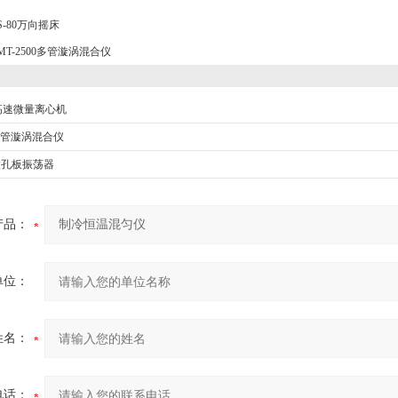
S-80万向摇床
MT-2500多管漩涡混合仪
式高速微量离心机
0多管漩涡混合仪
0微孔板振荡器
产品：
单位：
姓名：
电话：