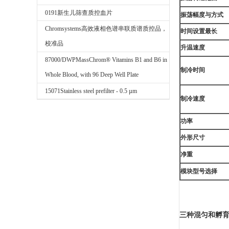
0191新生儿筛查质控血片
振荡幅度与方式
Chromsystems高效液相色谱串联质谱质控品，
时间设置最长
校准品
升温速度
87000/DWPMassChrom® Vitamins B1 and B6 in
制冷时间
Whole Blood, with 96 Deep Well Plate
15071Stainless steel prefilter - 0.5 µm
制冷速度
功率
外形尺寸
净重
模块型号选择
三种混匀和孵