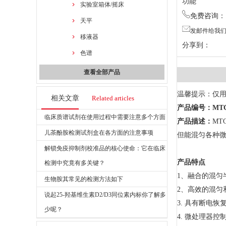
功能
实验室箱体/摇床
免费咨询：13
天平
发邮件给我们：7
移液器
分享到：
色谱
查看全部产品
温馨提示：仅
相关文章
Related articles
产品编号：
MTC
临床质谱试剂在使用过程中需要注意多个方面
产品描述：
MT
儿茶酚胺检测试剂盒在各方面的注意事项
但能混匀各种微
解锁免疫抑制剂校准品的核心使命：它在临床
产品特点
检测中究竟有多关键？
1、融合的混匀
生物胺其常见的检测方法如下
2、高效的混匀
说起25-羟基维生素D2/D3同位素内标你了解多
3. 具有断电
少呢？
4. 微处理器