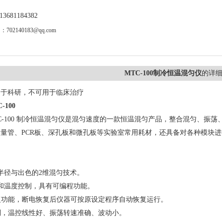
681184382
02140183@qq.com
MTC-100制冷恒温混匀仪
的详
用于科研，不可用于临床治疗
-100
C-100 制冷恒温混匀仪是混匀速度的一款恒温混匀产品，整合混匀、振
量管、PCR板、深孔板和微孔板等实验室常用耗材，还具备对各种模块
半径与出色的2维混匀技术。
和温度控制，具有可编程功能。
恢复功能，断电恢复后仪器可按原设定程序自动恢复运行。
控制，温控线性好、振荡转速准确、波动小。