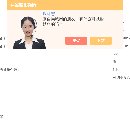
欢迎您！
来自局域网的朋友！有什么可以帮
SUS304
助您的吗？
SUS304
高)（mm）
1976*780*
高)（mm）
1734*610*
328
有
溅插座个数）
1个
可调高度7
警