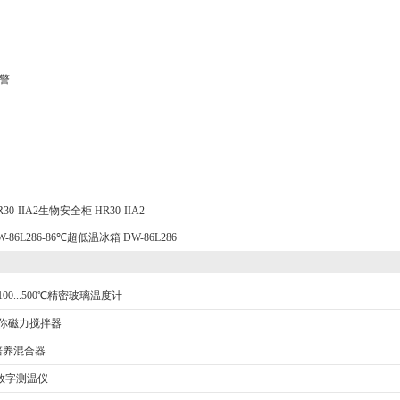
警
R30-IIA2生物安全柜 HR30-IIA2
W-86L286-86℃超低温冰箱 DW-86L286
0-100...500℃精密玻璃温度计
5迷你磁力搅拌器
转培养混合器
数字测温仪