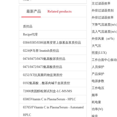
主过滤器效率
外排过滤器类别
最新产品
Related products
外排过滤器效率
下降气流速度(m/s
质控品
流入气流速度(m/s
Recipe代理
外排风量（m³/h）
0384/0385/0386游离变肾上腺素血浆质控品
大气压
0224伊马替 Imatinib质控品
照度(LUX)
0474/0475/0476氨基酸尿质控品
工作台面中心振动静位
0471/0472/0473氨基酸质控品
人员保护
产品保护
0252/XT抗真菌药物监测质控
电源参数
0192氨基酸，酰基肉碱干血斑质控
工作电压
72000类固醇检测试剂盒-LC-MS/MS
频率
65065Vitamin C in Plasma/Serum - HPLC
耗电量
65765/FVitamin C in Plasma/Serum - Automated
功率(W)
HPLC
噪音