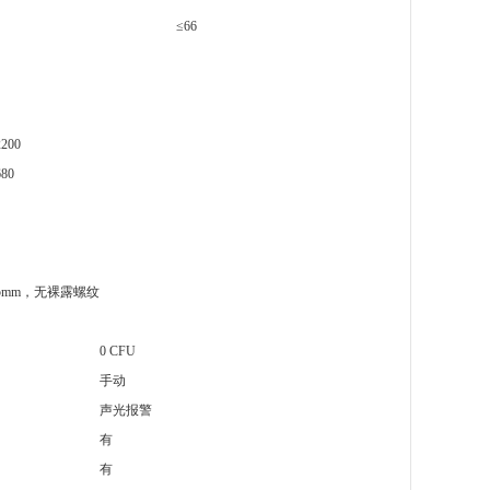
≤66
2200
680
5mm，无裸露螺纹
0 CFU
手动
声光报警
有
有