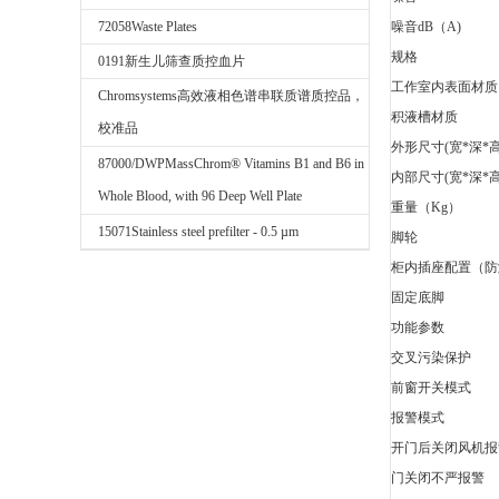
72058Waste Plates
噪音dB（A)
规格
0191新生儿筛查质控血片
工作室内表面材质
Chromsystems高效液相色谱串联质谱质控品，
积液槽材质
校准品
外形尺寸(宽*深*
87000/DWPMassChrom® Vitamins B1 and B6 in
内部尺寸(宽*深*
Whole Blood, with 96 Deep Well Plate
重量（Kg）
15071Stainless steel prefilter - 0.5 µm
脚轮
柜内插座配置（防
固定底脚
功能参数
交叉污染保护
前窗开关模式
报警模式
开门后关闭风机报
门关闭不严报警