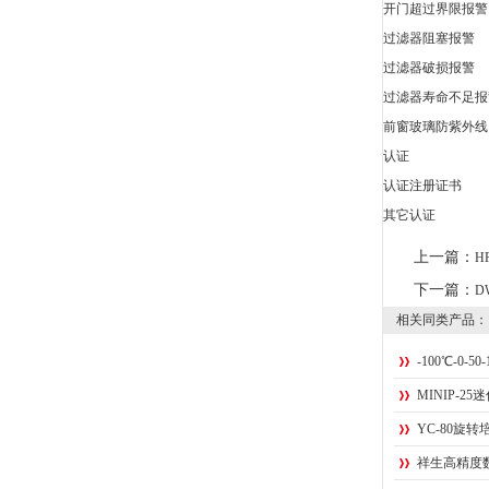
开门超过界限报警
过滤器阻塞报警
过滤器破损报警
过滤器寿命不足报
前窗玻璃防紫外线
认证
认证注册证书
其它认证
上一篇：
H
下一篇：
D
相关同类产品：
-100℃-0-5
MINIP-2
YC-80旋
祥生高精度