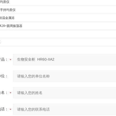
持均质仪
微型手持均质仪
2A恒温金属浴
 MIX28+圆周振荡器
泵
产品：
单位：
姓名：
电话：