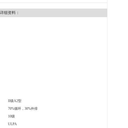
详细资料：
II级A2型
70%循环，30%外排
10级
ULPA