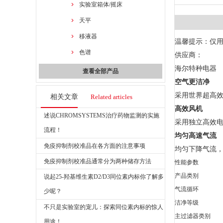
实验室箱体/摇床
天平
移液器
温馨提示：仅
色谱
供应商：
海尔特种电器
查看全部产品
空气更洁净
采用世界超高
相关文章
Related articles
高效风机
述说CHROMSYSTEMS治疗药物监测的实施
采用独立高效电
流程！
均匀高速气流
免疫抑制剂校准品在各方面的注意事项
均匀下降气流，
免疫抑制剂校准品通常分为两种储存方法
性能参数
产品类别
说起25-羟基维生素D2/D3同位素内标你了解多
气流循环
少呢？
洁净等级
不只是实验室的宠儿：探索同位素内标的惊人
主过滤器类别
用途！