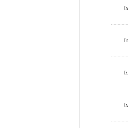
【
【
【
【