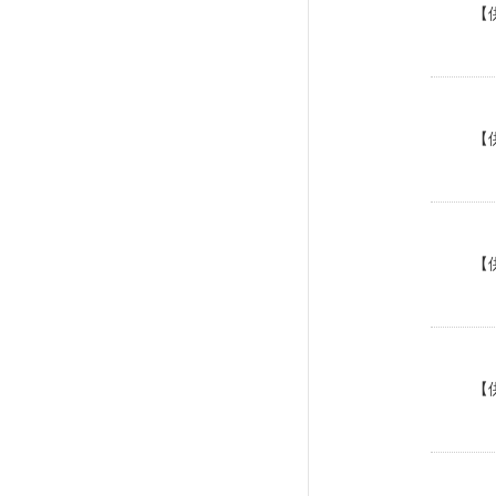
【
【
【
【