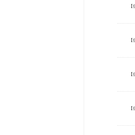
【
【
【
【