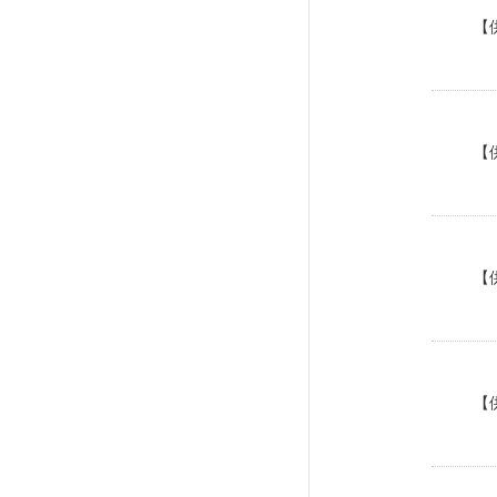
【
【
【
【