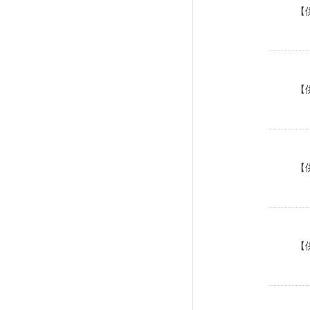
【
【
【
【