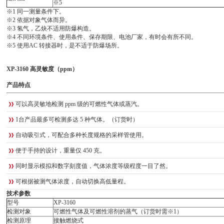
※5
※1 同一测量条件下。
※2 依据对象气体而异。
※3 氢气，乙炔不适用防爆构造。
※4 不同环境条件、使用条件、保存期限、电池厂家，有时会有所不同。
※5 使用AC 转接器时，是不适于防爆场所。
XP-3160 高灵敏度（ppm）
产品特点
可以高灵敏地检测
ppm
级的可燃性气体或蒸汽。
1
台产品最多可检测多达 5 种气体。（订货时）
自动吸引式，可配合多种长度规格的采样管使用。
便于手持的设计，重量仅 450
克。
同时显示模拟和数字刻度值，气体浓度等级程度一目了然。
可根据被测气体浓度，自动切换高低量程。
技术参数
型号
XP-3160
检测对象
可燃性气体及可燃性溶剂的蒸气（订货时需
※
1）
检测原理
接触燃烧式