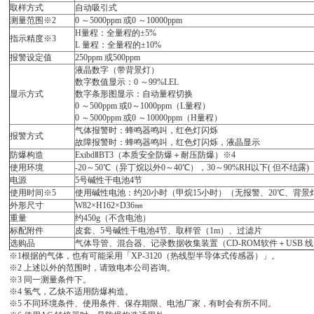
取样方式
自动吸引式
测量范围※
2
0 ～
5000ppm
或0 ～
10000ppm
H
量程
：全量程的
±5%
指示精度※
3
L
量程
：全量程的
±10%
报警设定值
250ppm
或
500ppm
液晶数字（带背景灯）
数字数值显示
：0
～
99%
LEL
显示方式
数字条形图显示
：自动量程切换
0 ～
500ppm
或
0～
1000ppm
（L量程）
0 ～
5000ppm
或0 ～
10000ppm
（H量程）
气体报警时：蜂鸣器鸣叫，红色灯闪烁
报警方式
故障报警时：蜂鸣器鸣叫，红色灯闪烁，液晶显示
防爆构造
Exibd
ⅡBT3（本质安全防爆＋耐压防爆）※4
使用环境
-20
～50℃（异丁烷以外0～40℃），30～90%
RH
以下(
但不结露
)
电源
5
号碱性干电池4节
使用时间※
5
使用碱性电池：约
20小时（甲烷15小时）（无报警、20℃、背景
外形尺寸
W82
×
H162
×
D36
㎜
重量
约
450g（不含电池）
标配附件
皮套、
5号碱性干电池4节、取样管（1m）、过滤片
选购品
气体导管、混合器、记录数据收集装置（
CD-ROM软件＋USB
线
※1
根据的气体，也有可能采用「XP-3120
（热线型半导体式传感器）」。
※2
上述以外的范围时，请致电本公司咨询。
※3
同一测量条件下。
※4
氢气，乙炔不适用防爆构造。
※5
不同环境条件、使用条件、保存期限、电池厂家，有时会有所不同。