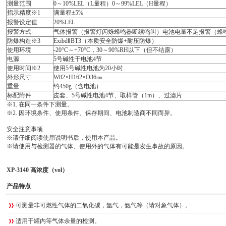
测量范围
0
～10%
LEL
（L量程）0～99%
LEL
（H量程）
指示精度
※
1
满量程±5%
报警设定值
20%
LEL
报警方式
气体报警（报警灯闪烁
蜂鸣器断续鸣叫）电池电量不足报警（蜂
防爆构造※
3
Exibd
ⅡBT3（本质安全防爆+
耐压防爆）
使用环境
-20°C
～+
70°C
，30～90%
RH
以下（
但不结露）
电源
5
号碱性干电池4节
使用时间
※
2
使用
5号碱性电池为20小时
外形尺寸
W82
×
H162
×
D36
㎜
重量
约
450g（含电池）
标配附件
皮套、
5号碱性电池4节、取样管（1m）、过滤片
※1
.
在同一条件下测量。
※2
.
因环境条件、使用条件、保存期间、电池制造商不同而异。
安全注意事项
※请仔细阅读使用说明书后，使用本产品。
※请使用与检测器的气体、使用外的气体有可能是发生事故的原因
。
XP-3140 高浓度（vol）
产品特点
可测量非可燃性气体的二氧化碳，氩气，氨气等（请对象气体）。
适用于罐内等气体余量的检测。