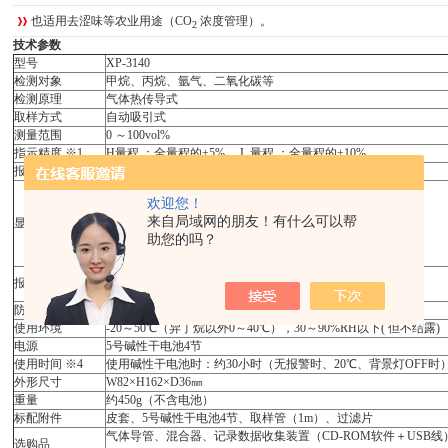
也适用去涩味等农业用途（CO
浓度管理）。
2
技术参数
型号
XP-3140
检测对象
甲烷、丙烷、氩气、二氧化碳等
检测原理
气体热传导式
取样方式
自动吸引式
测量范围
0 ～100vol%
指示精度 ※1
H量程 ：全量程的±5% ，L 量程 ：全量程的±10%
报警设定值
50vol%
液晶数字（带背景灯）
欢迎您！
数字数值显示 ：0 ～99%LEL
来自局域网的朋友！有什么可以帮
显示方式
数字条形图显示 ：自动量程切换
助您的吗？
0 ～10vol% 或0 ～30vol%（L 量程）※2
0 ～100vol%（H 量程）
气体报警时：蜂鸣器鸣叫，红色灯闪烁
报警方式
故障报警时：蜂鸣器鸣叫，红色灯闪烁，液晶显示
防爆构造
ExibdⅡBT3（本质安全防爆＋耐压防爆）※3
使用环境
-20～50℃（异丁烷以外0～40℃），30～90%RH以下( 但不结露)
电源
5号碱性干电池4节
使用时间 ※4
使用碱性干电池时：约30小时（无报警时、20℃、背景灯OFF时
外形尺寸
W82×H162×D36㎜
重量
约450g（不含电池）
标配附件
皮套、5号碱性干电池4节、取样管（1m）、过滤片
气体导管、混合器、记录数据收集装置（CD-ROM软件＋USB线
选购品