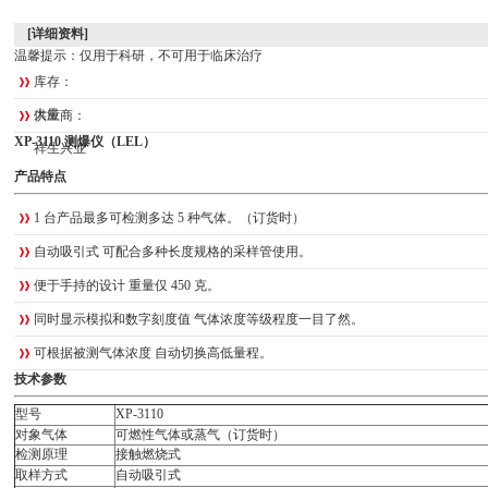
[详细资料]
温馨提示：仅用于科研，不可用于临床治疗
库存：
大量
供应商：
XP-3110 测爆仪（LEL）
祥生兴业
产品特点
1 台产品最多可检测多达 5 种气体。（订货时）
自动吸引式
可配合多种长度规格的采样管使用。
便于手持的设计
重量仅 450 克。
同时显示模拟和数字刻度值
气体浓度等级程度一目了然。
可根据被测气体浓度
自动切换高低量程。
技术参数
型号
XP-3110
对象气体
可燃性气体或蒸气
（订货时）
检测原理
接触燃烧式
取样方式
自动吸引式