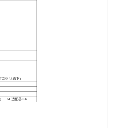
灯OFF
状态下）
）、
AC适配器※6