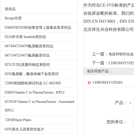
作为符合CE-IVD标准
质控品
合临床诊断的标准。我们的
Recipe代理
DIN EN ISO 9001，DIN E
0384/0385/0386游离变肾上腺素血浆质控品
北京祥生兴业科技有限公司
0224伊马替 Imatinib质控品
0474/0475/0476氨基酸尿质控品
上一篇：
免疫抑制剂全血
0471/0472/0473氨基酸质控品
下一篇：
CHROMSYST
0252/XT抗真菌药物监测质控
相关同类产品：
0192氨基酸，酰基肉碱干血斑质控
CHROMSYSTEMS
72000类固醇检测试剂盒-LC-MS/MS
65065Vitamin C in Plasma/Serum - HPLC
65765/FVitamin C in Plasma/Serum - Automated
产品：
HPLC
72058Waste Plates
您的单位：
0191新生儿筛查质控血片