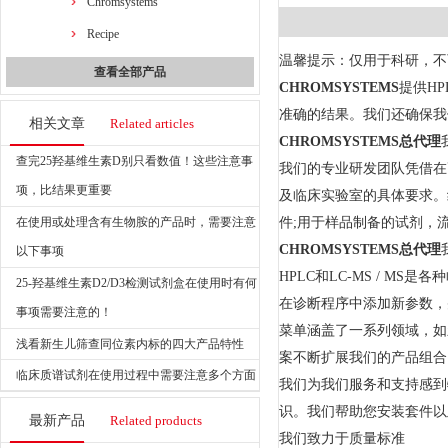
Chromsystems
Recipe
温馨提示：仅用于科研，不
查看全部产品
CHROMSYSTEMS
提供H
准确的结果。我们还确保我
相关文章
Related articles
CHROMSYSTEMS总代理
查完25羟基维生素D别只看数值！这些注意事
我们的专业研发团队凭借在
项，比结果更重要
及临床实验室的具体要求。
在使用或处理含有生物胺的产品时，需要注意
件;用于样品制备的试剂，
CHROMSYSTEMS总代理
以下事项
HPLC和LC-MS / 
25-羟基维生素D2/D3检测试剂盒在使用时有何
在诊断程序中添加新参数，
事项需要注意的！
菜单涵盖了一系列领域，如
浅看新生儿筛查同位素内标的四大产品特性
案不断扩展我们的产品组合
临床质谱试剂在使用过程中需要注意多个方面
我们为我们服务和支持感到
识。我们帮助您安装套件以
最新产品
Related products
我们致力于质量标准