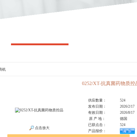
商机
0252/XT-抗真菌药物质控
供应数量：
524
发布日期：
2026/2/17
有效日期：
2026/8/17
原 产 地：
德国
已获点击：
524
点击放大
产品报价：