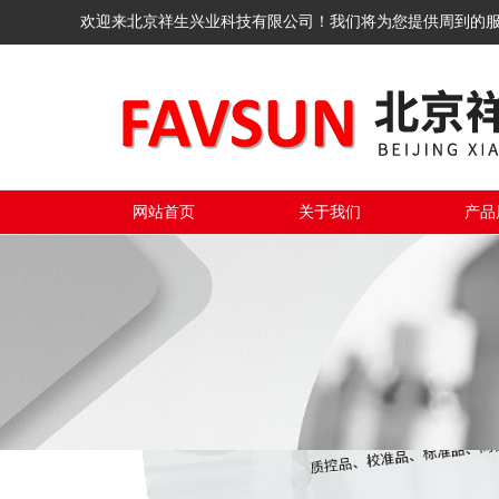
欢迎来北京祥生兴业科技有限公司！我们将为您提供周到的
网站首页
关于我们
产品