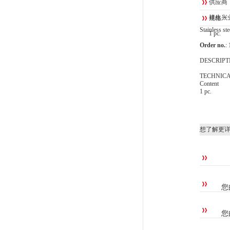
供应商
祥生兴
规格：
Stainless ste
1 pc.
Order no.
:
DESCRIPT
TECHNICA
Content
1 pc.
想了解更
您
您