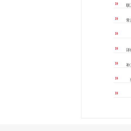
联
常
详
补