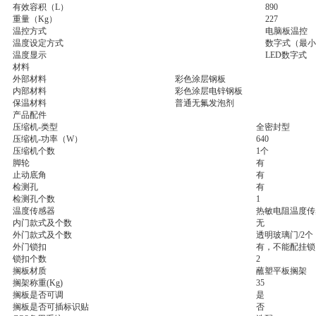
有效容积（L）
890
重量（Kg）
227
温控方式
电脑板温控
温度设定方式
数字式（最小
温度显示
LED数字式
材料
外部材料
彩色涂层钢板
内部材料
彩色涂层电锌钢板
保温材料
普通无氟发泡剂
产品配件
压缩机-类型
全密封型
压缩机-功率（W）
640
压缩机个数
1个
脚轮
有
止动底角
有
检测孔
有
检测孔个数
1
温度传感器
热敏电阻温度传
内门款式及个数
无
外门款式及个数
透明玻璃门/2个
外门锁扣
有，不能配挂锁
锁扣个数
2
搁板材质
蘸塑平板搁架
搁架称重(Kg)
35
搁板是否可调
是
搁板是否可插标识贴
否