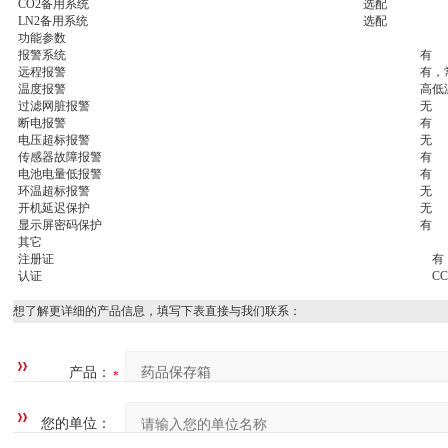
CO2备用系统
选配
LN2备用系统
选配
功能参数
报警系统
有
远程报警
有，
温度报警
高低
过滤网脏报警
无
断电报警
有
电压超标报警
无
传感器故障报警
有
电池电量低报警
有
环温超标报警
无
开机延迟保护
无
显示屏密码保护
有
其它
注册证
有
认证
CC
想了解更详细的产品信息，填写下表直接与我们联系：
产品：
您的单位：