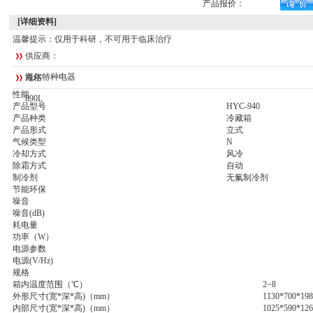
产品报价：
[详细资料]
温馨提示：仅用于科研，不可用于临床治疗
供应商：
海尔特种电器
规格：
性能
890L
产品型号
HYC-940
产品种类
冷藏箱
产品形式
立式
气候类型
N
冷却方式
风冷
除霜方式
自动
制冷剂
无氟制冷剂
节能环保
噪音
噪音(dB)
耗电量
功率（W）
电源参数
电源(V/Hz)
规格
箱内温度范围（℃）
2~8
外形尺寸(宽*深*高)（mm）
1130*700*198
内部尺寸(宽*深*高)（mm）
1025*590*126