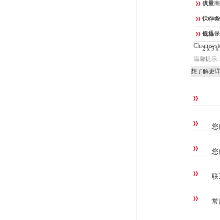
大量
供应商
Chro
保存条
低温保
规格：
Chrom
2 x 5 x
温馨提示
想了解更
您
您
联
常