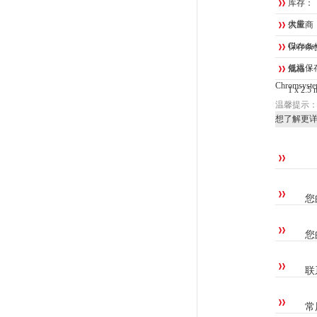
库存：
大量
供应商
Chrom
保存条
低温保
规格：
Chroms
1 x 2.5 
温馨提示
想了解更
您
您
联
常