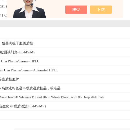
031-C3PLUS1® Multilevel Plasma Calibrator Set Benzodiazepines 2 (lyoph.)
41-CMass Check ® Benzodiazepines 2, Plasma Control, Level I
酸，酰基肉碱干血斑质控
醇检测试剂盒-LC-MS/MS
 C in Plasma/Serum - HPLC
in C in Plasma/Serum - Automated HPLC
儿筛查质控血片
ystems高效液相色谱串联质谱质控品，校准品
sChrom® Vitamins B1 and B6 in Whole Blood, with 96 Deep Well Plate
S（衍生化 串联质谱法LC-MS/MS）