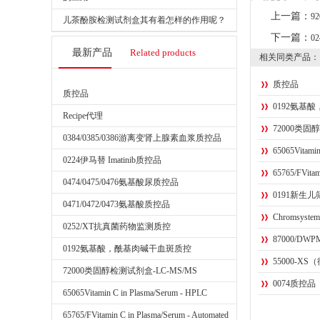
上一篇：
92
儿茶酚胺检测试剂盒其有着怎样的作用呢？
下一篇：
02
最新产品
Related products
相关同类产品：
质控品
质控品
0192氨基
Recipe代理
72000类固
0384/0385/0386游离变肾上腺素血浆质控品
65065Vitamin
0224伊马替 Imatinib质控品
65765/FVitam
0474/0475/0476氨基酸尿质控品
0191新生
0471/0472/0473氨基酸质控品
Chroms
0252/XT抗真菌药物监测质控
87000/DWPMas
0192氨基酸，酰基肉碱干血斑质控
55000-X
72000类固醇检测试剂盒-LC-MS/MS
0074质控品
65065Vitamin C in Plasma/Serum - HPLC
65765/FVitamin C in Plasma/Serum - Automated