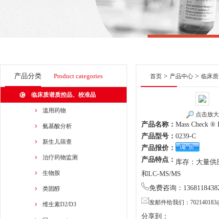
产品分类
Product categories
>
>
首页
产品中心
临床质
临床质谱质控品、校准品
滥用药物
点击放大
产品名称：
Mass Check ® B
氨基酸分析
产品型号：
0239-C
新生儿筛查
产品报价：
治疗药物监测
产品特点：
库存：大量供应商
生物胺
和LC-MS/MS
免费咨询：1368118438
类固醇
发邮件给我们：702140183@
维生素D2/D3
分享到：