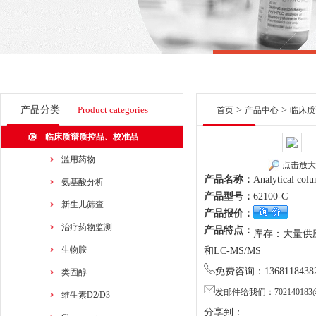
产品分类
Product categories
>
>
首页
产品中心
临床质
临床质谱质控品、校准品
滥用药物
点击放大
产品名称：
Analytical colu
氨基酸分析
产品型号：
62100-C
新生儿筛查
产品报价：
治疗药物监测
产品特点：
库存：大量供应商
生物胺
和LC-MS/MS
免费咨询：1368118438
类固醇
发邮件给我们：702140183@
维生素D2/D3
分享到：