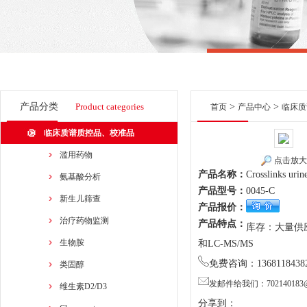
产品分类
Product categories
>
>
首页
产品中心
临床质
临床质谱质控品、校准品
滥用药物
点击放大
产品名称：
Crosslinks urine
氨基酸分析
产品型号：
0045-C
新生儿筛查
产品报价：
治疗药物监测
产品特点：
库存：大量供应商
生物胺
和LC-MS/MS
免费咨询：1368118438
类固醇
发邮件给我们：702140183@
维生素D2/D3
分享到：