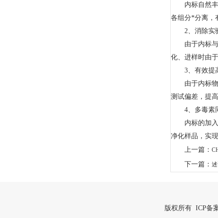
内标自然丰度
各组分*分离，
2、消除实
由于内标与待
化、进样时由
3、有效提高
由于内标物与
测试偏差，提
4、多毒素同
内标的加入能
净化样品，实
上一篇：
C
下一篇：
述
版权所有 ICP备案