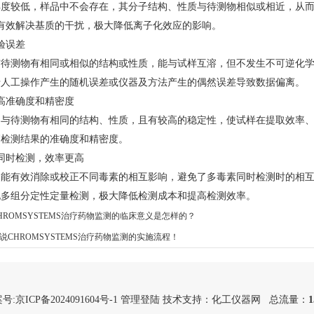
较低，样品中不会存在，其分子结构、性质与待测物相似或相近，从而二
有效解决基质的干扰，极大降低离子化效应的影响。
验误差
测物有相同或相似的结构或性质，能与试样互溶，但不发生不可逆化学
于人工操作产生的随机误差或仪器及方法产生的偶然误差导致数据偏离。
准确度和精密度
待测物有相同的结构、性质，且有较高的稳定性，使试样在提取效率、净
高检测结果的准确度和精密度。
时检测，效率更高
有效消除或校正不同毒素的相互影响，避免了多毒素同时检测时的相互作用
现多组分定性定量检测，极大降低检测成本和提高检测效率。
HROMSYSTEMS治疗药物监测的临床意义是怎样的？
说CHROMSYSTEMS治疗药物监测的实施流程！
号:
京ICP备2024091604号-1
管理登陆
技术支持：
化工仪器网
总流量：
1